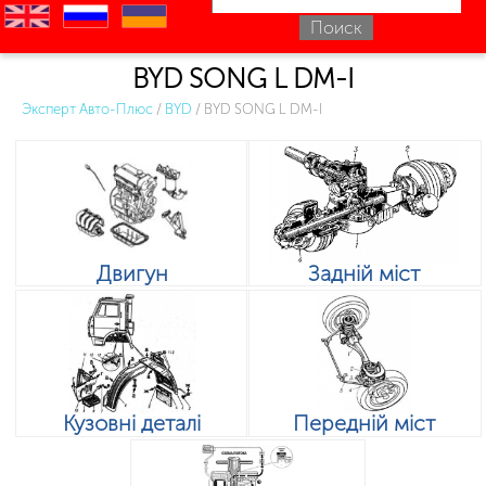
en
ru
uk
BYD SONG L DM-I
Эксперт Авто-Плюс
/
BYD
/
BYD SONG L DM-I
Двигун
Задній міст
Кузовні деталі
Передній міст