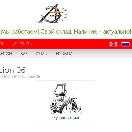
Мы работаем! Свой склад. Наличие - актуально!
ЕЯ
КОНТАКТЫ
en
ru
АНТОН
БАЗ
ISUZU
HYUNDAI
Lion 06
с
/
BYD
/
BYD Sea Lion 06
Кузовні деталі