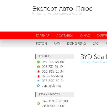
Эксперт Авто-Плюс
Интернет-магазин автозапчастей
ГЛАВНАЯ
ДОСТАВКА
О НАС
ГАЛЕР
FOTON
FAW
DONG FENG
JAC
BYD Sea 
КОНТАКТЫ
067-233-68-60
Эксперт Авто-Плю
093-732-51-19
066-815-61-34
095-732-51-19
095-590-69-71
aep_@ukr.net
ГРАФИК РАБОТЫ
Пн-Пт 9:00-18:00
Сб 10:00-14:00