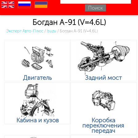
en
ru
uk
Богдан А-91 (V=4.6L)
Эксперт Авто-Плюс
/
Isuzu
/
Богдан А-91 (V=4.6L)
Двигатель
Задний мост
Кабина и кузов
Коробка
переключения
передач