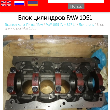
en
ru
uk
Блок цилиндров FAW 1051
Эксперт Авто-Плюс
/
Faw
/
FAW 1051 ( V = 3.17 L )
/
Двигатель
/
Блок
цилиндров FAW 1051