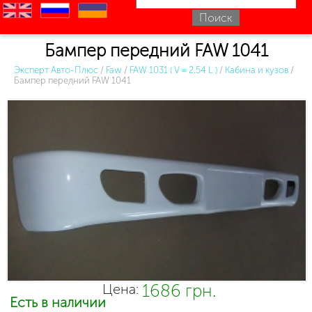
en
ru
uk
Бампер передний FAW 1041
Эксперт Авто-Плюс
/
Faw
/
FAW 1031 ( V = 2.54 L )
/
Кабина и кузов
/
Бампер передний FAW 1041
1686 грн.
Цена:
Есть в наличии