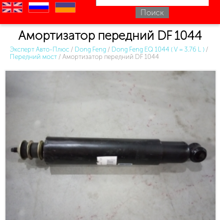
en
ru
uk
Амортизатор передний DF 1044
Эксперт Авто-Плюс
/
Dong Feng
/
Dong Feng EQ 1044 ( V = 3.76 L )
/
Передний мост
/
Амортизатор передний DF 1044